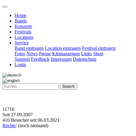
Home
Bands
Konzerte
Festivals
Locations
Service
Band eintragen
Location eintragen
Festival eintragen
Fotos
News
Presse
Kleinanzeigen
Links
Shop
Support
Feedback
Impressum
Datenschutz
Login
Search
11716
Seit 27.09.2007
410 Besucher seit 06.03.2021
Rechte
: (noch niemand)