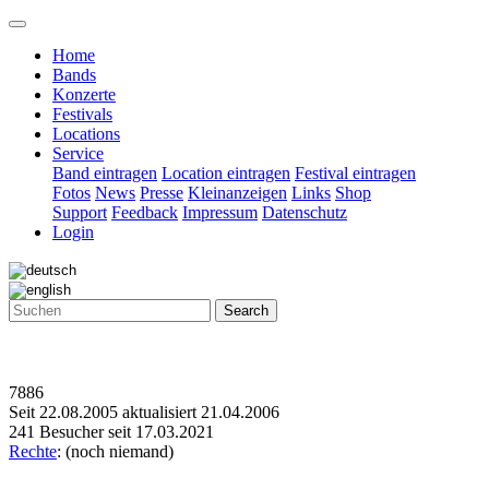
Home
Bands
Konzerte
Festivals
Locations
Service
Band eintragen
Location eintragen
Festival eintragen
Fotos
News
Presse
Kleinanzeigen
Links
Shop
Support
Feedback
Impressum
Datenschutz
Login
Search
7886
Seit 22.08.2005 aktualisiert 21.04.2006
241 Besucher seit 17.03.2021
Rechte
: (noch niemand)