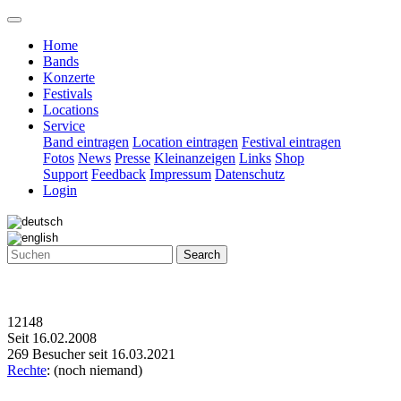
Home
Bands
Konzerte
Festivals
Locations
Service
Band eintragen
Location eintragen
Festival eintragen
Fotos
News
Presse
Kleinanzeigen
Links
Shop
Support
Feedback
Impressum
Datenschutz
Login
Search
12148
Seit 16.02.2008
269 Besucher seit 16.03.2021
Rechte
: (noch niemand)