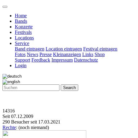
Home
Bands
Konzerte
Festivals
Locations
Service
Band eintragen
Location eintragen
Festival eintragen
Fotos
News
Presse
Kleinanzeigen
Links
Shop
Support
Feedback
Impressum
Datenschutz
Login
Search
14316
Seit 07.12.2009
290 Besucher seit 17.03.2021
Rechte
: (noch niemand)