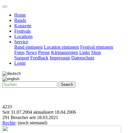
Home
Bands
Konzerte
Festivals
Locations
Service
Band eintragen
Location eintragen
Festival eintragen
Fotos
News
Presse
Kleinanzeigen
Links
Shop
Support
Feedback
Impressum
Datenschutz
Login
Search
4233
Seit 31.07.2004 aktualisiert 18.04.2006
291 Besucher seit 18.03.2021
Rechte
: (noch niemand)