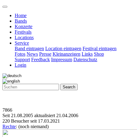
Home
Bands
Konzerte
Festivals
Locations
Service
Band eintragen
Location eintragen
Festival eintragen
Fotos
News
Presse
Kleinanzeigen
Links
Shop
Support
Feedback
Impressum
Datenschutz
Login
Search
7866
Seit 21.08.2005 aktualisiert 21.04.2006
220 Besucher seit 17.03.2021
Rechte
: (noch niemand)