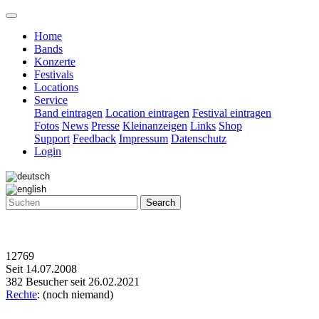
Home
Bands
Konzerte
Festivals
Locations
Service
Band eintragen
Location eintragen
Festival eintragen
Fotos
News
Presse
Kleinanzeigen
Links
Shop
Support
Feedback
Impressum
Datenschutz
Login
Search
12769
Seit 14.07.2008
382 Besucher seit 26.02.2021
Rechte
: (noch niemand)