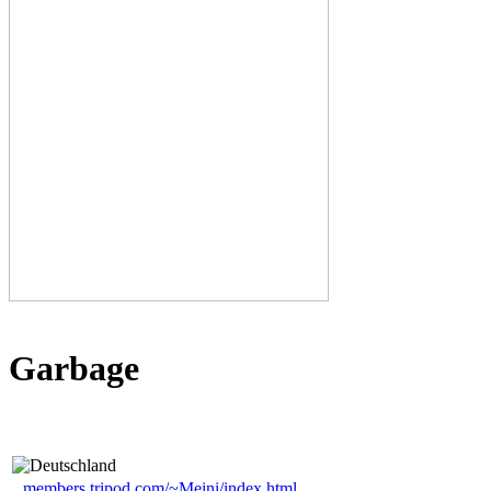
Garbage
members.tripod.com/~Meini/index.html