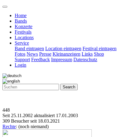
Home
Bands
Konzerte
Festivals
Locations
Service
Band eintragen
Location eintragen
Festival eintragen
Fotos
News
Presse
Kleinanzeigen
Links
Shop
Support
Feedback
Impressum
Datenschutz
Login
Search
448
Seit 25.11.2002 aktualisiert 17.01.2003
309 Besucher seit 18.03.2021
Rechte
: (noch niemand)