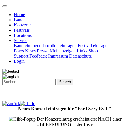
Home
Bands
Konzerte
Festivals
Locations
Service
Band eintragen
Location eintragen
Festival eintragen
Fotos
News
Presse
Kleinanzeigen
Links
Shop
Support
Feedback
Impressum
Datenschutz
Login
Search
Neues Konzert eintragen für "For Every EviL"
Der Konzerteintrag erscheint erst NACH einer
ÜBERPRÜFUNG in der Liste