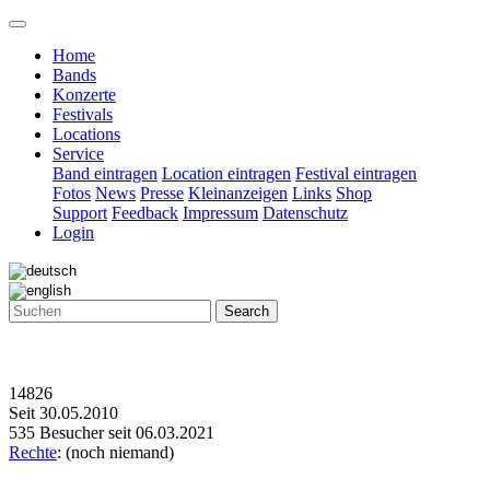
Home
Bands
Konzerte
Festivals
Locations
Service
Band eintragen
Location eintragen
Festival eintragen
Fotos
News
Presse
Kleinanzeigen
Links
Shop
Support
Feedback
Impressum
Datenschutz
Login
Search
14826
Seit 30.05.2010
535 Besucher seit 06.03.2021
Rechte
: (noch niemand)