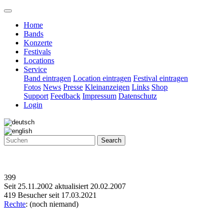
Home
Bands
Konzerte
Festivals
Locations
Service
Band eintragen
Location eintragen
Festival eintragen
Fotos
News
Presse
Kleinanzeigen
Links
Shop
Support
Feedback
Impressum
Datenschutz
Login
Search
399
Seit 25.11.2002 aktualisiert 20.02.2007
419 Besucher seit 17.03.2021
Rechte
: (noch niemand)