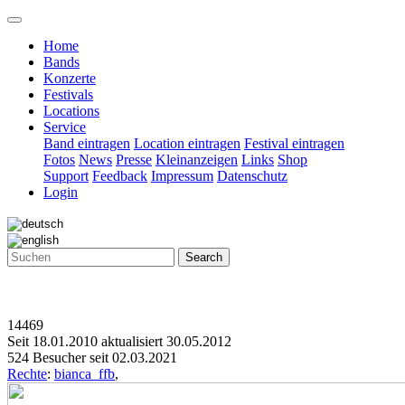
Home
Bands
Konzerte
Festivals
Locations
Service
Band eintragen
Location eintragen
Festival eintragen
Fotos
News
Presse
Kleinanzeigen
Links
Shop
Support
Feedback
Impressum
Datenschutz
Login
Search
14469
Seit 18.01.2010 aktualisiert 30.05.2012
524 Besucher seit 02.03.2021
Rechte
:
bianca_ffb
,