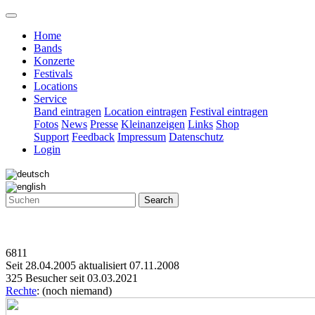
Home
Bands
Konzerte
Festivals
Locations
Service
Band eintragen
Location eintragen
Festival eintragen
Fotos
News
Presse
Kleinanzeigen
Links
Shop
Support
Feedback
Impressum
Datenschutz
Login
Search
6811
Seit 28.04.2005 aktualisiert 07.11.2008
325 Besucher seit 03.03.2021
Rechte
: (noch niemand)