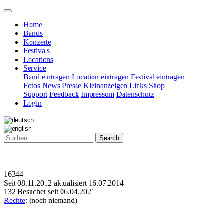
Home
Bands
Konzerte
Festivals
Locations
Service
Band eintragen
Location eintragen
Festival eintragen
Fotos
News
Presse
Kleinanzeigen
Links
Shop
Support
Feedback
Impressum
Datenschutz
Login
Search
16344
Seit 08.11.2012 aktualisiert 16.07.2014
132 Besucher seit 06.04.2021
Rechte
: (noch niemand)