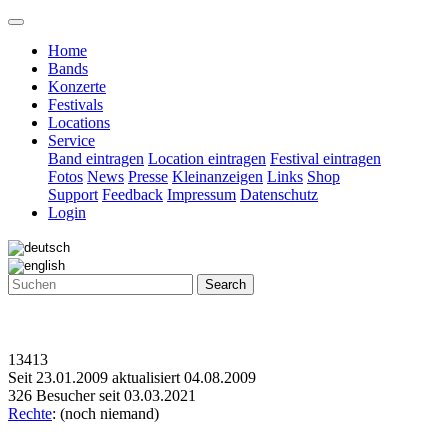
Home
Bands
Konzerte
Festivals
Locations
Service
Band eintragen
Location eintragen
Festival eintragen
Fotos
News
Presse
Kleinanzeigen
Links
Shop
Support
Feedback
Impressum
Datenschutz
Login
Search
13413
Seit 23.01.2009 aktualisiert 04.08.2009
326 Besucher seit 03.03.2021
Rechte
: (noch niemand)