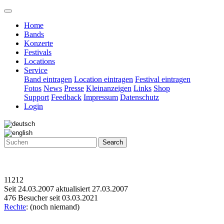
Home
Bands
Konzerte
Festivals
Locations
Service
Band eintragen
Location eintragen
Festival eintragen
Fotos
News
Presse
Kleinanzeigen
Links
Shop
Support
Feedback
Impressum
Datenschutz
Login
Search
11212
Seit 24.03.2007 aktualisiert 27.03.2007
476 Besucher seit 03.03.2021
Rechte
: (noch niemand)