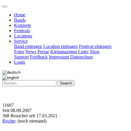
Home
Bands
Konzerte
Festivals
Locations
Service
Band eintragen
Location eintragen
Festival eintragen
Fotos
News
Presse
Kleinanzeigen
Links
Shop
Support
Feedback
Impressum
Datenschutz
Login
Search
11607
Seit 08.09.2007
368 Besucher seit 17.03.2021
Rechte
: (noch niemand)