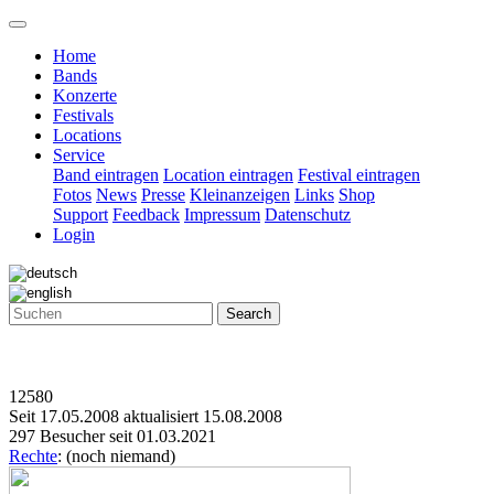
Home
Bands
Konzerte
Festivals
Locations
Service
Band eintragen
Location eintragen
Festival eintragen
Fotos
News
Presse
Kleinanzeigen
Links
Shop
Support
Feedback
Impressum
Datenschutz
Login
Search
12580
Seit 17.05.2008 aktualisiert 15.08.2008
297 Besucher seit 01.03.2021
Rechte
: (noch niemand)