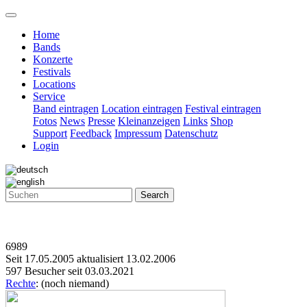
Home
Bands
Konzerte
Festivals
Locations
Service
Band eintragen
Location eintragen
Festival eintragen
Fotos
News
Presse
Kleinanzeigen
Links
Shop
Support
Feedback
Impressum
Datenschutz
Login
Search
6989
Seit 17.05.2005 aktualisiert 13.02.2006
597 Besucher seit 03.03.2021
Rechte
: (noch niemand)