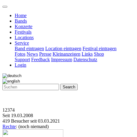
Home
Bands
Konzerte
Festivals
Locations
Service
Band eintragen
Location eintragen
Festival eintragen
Fotos
News
Presse
Kleinanzeigen
Links
Shop
Support
Feedback
Impressum
Datenschutz
Login
Search
12374
Seit 19.03.2008
419 Besucher seit 03.03.2021
Rechte
: (noch niemand)