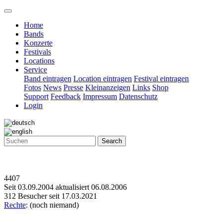
Home
Bands
Konzerte
Festivals
Locations
Service
Band eintragen
Location eintragen
Festival eintragen
Fotos
News
Presse
Kleinanzeigen
Links
Shop
Support
Feedback
Impressum
Datenschutz
Login
Search
4407
Seit 03.09.2004 aktualisiert 06.08.2006
312 Besucher seit 17.03.2021
Rechte
: (noch niemand)