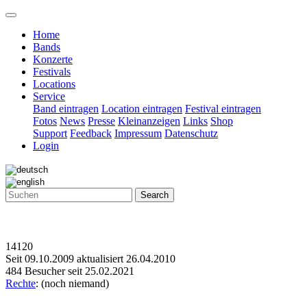
Home
Bands
Konzerte
Festivals
Locations
Service
Band eintragen
Location eintragen
Festival eintragen
Fotos
News
Presse
Kleinanzeigen
Links
Shop
Support
Feedback
Impressum
Datenschutz
Login
Search
14120
Seit 09.10.2009 aktualisiert 26.04.2010
484 Besucher seit 25.02.2021
Rechte
: (noch niemand)