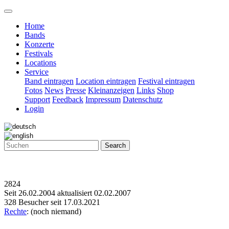
Home
Bands
Konzerte
Festivals
Locations
Service
Band eintragen
Location eintragen
Festival eintragen
Fotos
News
Presse
Kleinanzeigen
Links
Shop
Support
Feedback
Impressum
Datenschutz
Login
Search
2824
Seit 26.02.2004 aktualisiert 02.02.2007
328 Besucher seit 17.03.2021
Rechte
: (noch niemand)