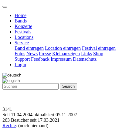
Home
Bands
Konzerte
Festivals
Locations
Service
Band eintragen
Location eintragen
Festival eintragen
Fotos
News
Presse
Kleinanzeigen
Links
Shop
Support
Feedback
Impressum
Datenschutz
Login
Search
3141
Seit 11.04.2004 aktualisiert 05.11.2007
263 Besucher seit 17.03.2021
Rechte
: (noch niemand)