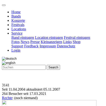
Home
Bands
Konzerte
Festivals
Locations
Service
Band eintragen
Location eintragen
Festival eintragen
Fotos
News
Presse
Kleinanzeigen
Links
Shop
Support
Feedback
Impressum
Datenschutz
Login
Search
3141
Seit 11.04.2004 aktualisiert 05.11.2007
264 Besucher seit 17.03.2021
Rechte
: (noch niemand)