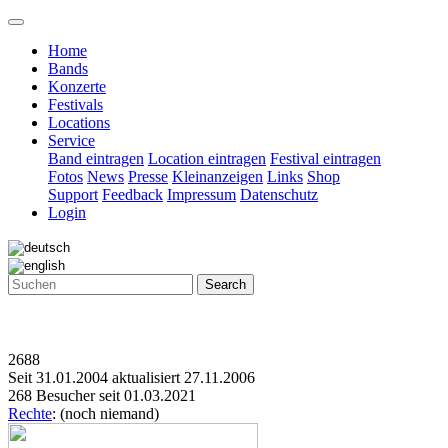
Home
Bands
Konzerte
Festivals
Locations
Service
Band eintragen
Location eintragen
Festival eintragen
Fotos
News
Presse
Kleinanzeigen
Links
Shop
Support
Feedback
Impressum
Datenschutz
Login
Search
2688
Seit 31.01.2004 aktualisiert 27.11.2006
268 Besucher seit 01.03.2021
Rechte
: (noch niemand)