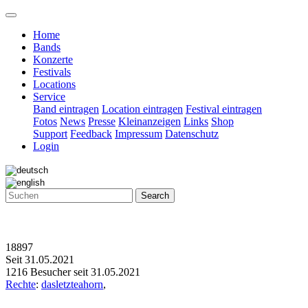
Home
Bands
Konzerte
Festivals
Locations
Service
Band eintragen
Location eintragen
Festival eintragen
Fotos
News
Presse
Kleinanzeigen
Links
Shop
Support
Feedback
Impressum
Datenschutz
Login
Search
18897
Seit 31.05.2021
1216 Besucher seit 31.05.2021
Rechte
:
dasletzteahorn
,