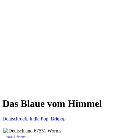
Das Blaue vom Himmel
Deutschrock
,
Indie Pop
,
Britpop
67551 Worms
mail-form