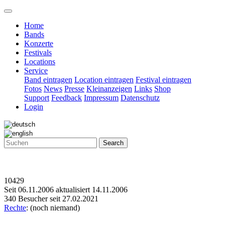
Home
Bands
Konzerte
Festivals
Locations
Service
Band eintragen
Location eintragen
Festival eintragen
Fotos
News
Presse
Kleinanzeigen
Links
Shop
Support
Feedback
Impressum
Datenschutz
Login
Search
10429
Seit 06.11.2006 aktualisiert 14.11.2006
340 Besucher seit 27.02.2021
Rechte
: (noch niemand)