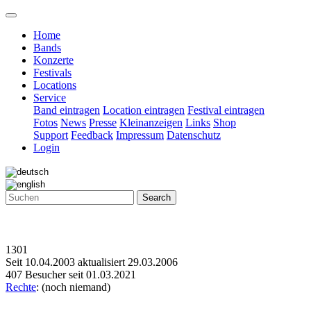
Home
Bands
Konzerte
Festivals
Locations
Service
Band eintragen
Location eintragen
Festival eintragen
Fotos
News
Presse
Kleinanzeigen
Links
Shop
Support
Feedback
Impressum
Datenschutz
Login
Search
1301
Seit 10.04.2003 aktualisiert 29.03.2006
407 Besucher seit 01.03.2021
Rechte
: (noch niemand)