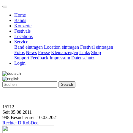
Home
Bands
Konzerte
Festivals
Locations
Service
Band eintragen
Location eintragen
Festival eintragen
Fotos
News
Presse
Kleinanzeigen
Links
Shop
Support
Feedback
Impressum
Datenschutz
Login
Search
15712
Seit 05.08.2011
998 Besucher seit 10.03.2021
Rechte
:
DjRobDee
,