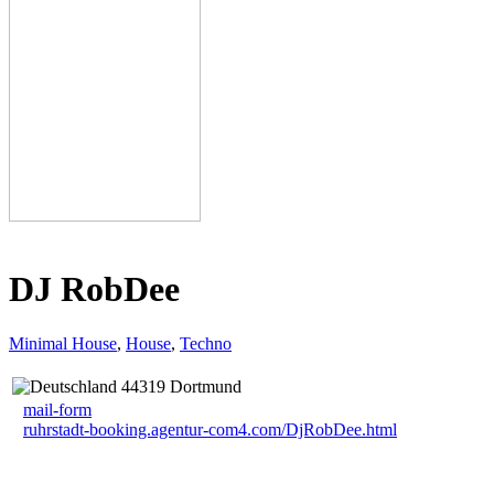
DJ RobDee
Minimal House
,
House
,
Techno
44319 Dortmund
mail-form
ruhrstadt-booking.agentur-com4.com/DjRobDee.html