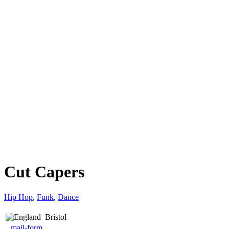
Cut Capers
Hip Hop
,
Funk
,
Dance
Bristol
mail-form