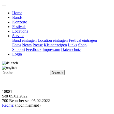
Home
Bands
Konzerte
Festivals
Locations
Service
Band eintragen
Location eintragen
Festival eintragen
Fotos
News
Presse
Kleinanzeigen
Links
Shop
Support
Feedback
Impressum
Datenschutz
Login
Search
18981
Seit 05.02.2022
700 Besucher seit 05.02.2022
Rechte
: (noch niemand)