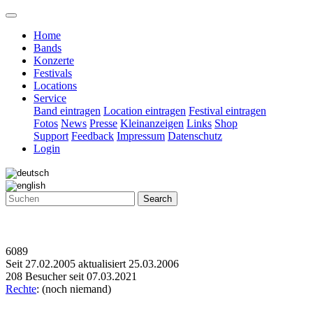
Home
Bands
Konzerte
Festivals
Locations
Service
Band eintragen
Location eintragen
Festival eintragen
Fotos
News
Presse
Kleinanzeigen
Links
Shop
Support
Feedback
Impressum
Datenschutz
Login
Search
6089
Seit 27.02.2005 aktualisiert 25.03.2006
208 Besucher seit 07.03.2021
Rechte
: (noch niemand)