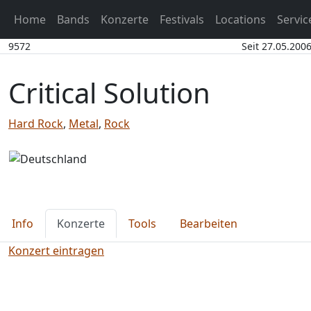
Home
Bands
Konzerte
Festivals
Locations
Servi
9572
Seit 27.05.2006
Critical Solution
Hard Rock
,
Metal
,
Rock
Info
Konzerte
Tools
Bearbeiten
Konzert eintragen