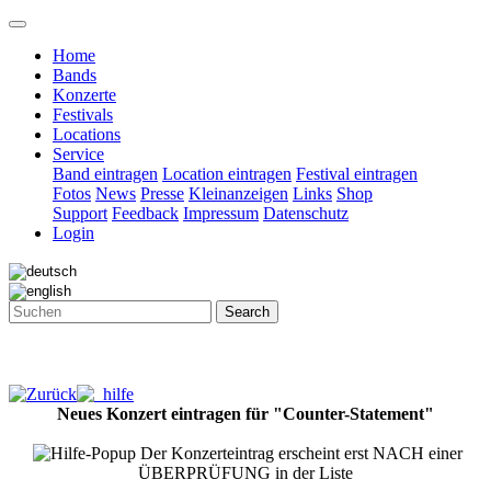
Home
Bands
Konzerte
Festivals
Locations
Service
Band eintragen
Location eintragen
Festival eintragen
Fotos
News
Presse
Kleinanzeigen
Links
Shop
Support
Feedback
Impressum
Datenschutz
Login
Search
Neues Konzert eintragen für "Counter-Statement"
Der Konzerteintrag erscheint erst NACH einer
ÜBERPRÜFUNG in der Liste