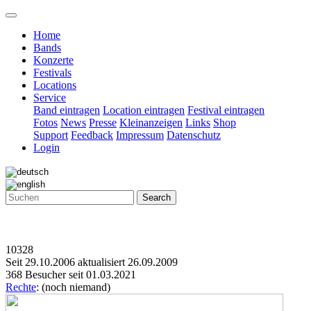
Home
Bands
Konzerte
Festivals
Locations
Service
Band eintragen
Location eintragen
Festival eintragen
Fotos
News
Presse
Kleinanzeigen
Links
Shop
Support
Feedback
Impressum
Datenschutz
Login
Search
10328
Seit 29.10.2006 aktualisiert 26.09.2009
368 Besucher seit 01.03.2021
Rechte
: (noch niemand)