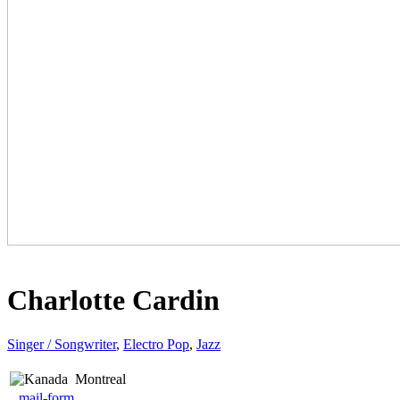
Charlotte Cardin
Singer / Songwriter
,
Electro Pop
,
Jazz
Montreal
mail-form