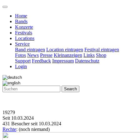
Home
Bands
Konzerte
Festivals
Locations
Service
Band eintragen
Location eintragen
Festival eintragen
Fotos
News
Presse
Kleinanzeigen
Links
Shop
Support
Feedback
Impressum
Datenschutz
Login
Search
19279
Seit 10.03.2024
431 Besucher seit 10.03.2024
Rechte
: (noch niemand)