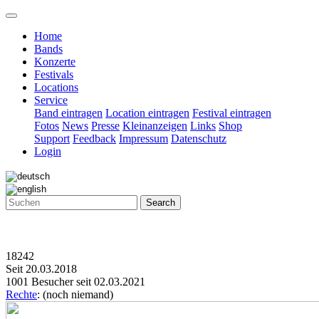
Home
Bands
Konzerte
Festivals
Locations
Service
Band eintragen
Location eintragen
Festival eintragen
Fotos
News
Presse
Kleinanzeigen
Links
Shop
Support
Feedback
Impressum
Datenschutz
Login
Search
18242
Seit 20.03.2018
1001 Besucher seit 02.03.2021
Rechte
: (noch niemand)