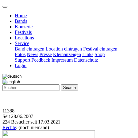
Home
Bands
Konzerte
Festivals
Locations
Service
Band eintragen
Location eintragen
Festival eintragen
Fotos
News
Presse
Kleinanzeigen
Links
Shop
Support
Feedback
Impressum
Datenschutz
Login
Search
11388
Seit 28.06.2007
224 Besucher seit 17.03.2021
Rechte
: (noch niemand)