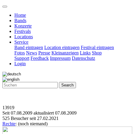
Home
Bands
Konzerte
Festivals
Locations
Service
Band eintragen
Location eintragen
Festival eintragen
Fotos
News
Presse
Kleinanzeigen
Links
Shop
Support
Feedback
Impressum
Datenschutz
Login
Search
13919
Seit 07.08.2009 aktualisiert 07.08.2009
525 Besucher seit 27.02.2021
Rechte
: (noch niemand)