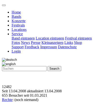
Home
Bands
Konzerte
Festivals
Locations
Service
Band eintragen
Location eintragen
Festival eintragen
Fotos
News
Presse
Kleinanzeigen
Links
Shop
Support
Feedback
Impressum
Datenschutz
Login
Search
12482
Seit 13.04.2008 aktualisiert 13.04.2008
655 Besucher seit 01.03.2021
Rechte
: (noch niemand)