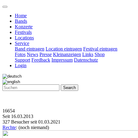
Home
Bands
Konzerte
Festivals
Locations
Service
Band eintragen
Location eintragen
Festival eintragen
Fotos
News
Presse
Kleinanzeigen
Links
Shop
Support
Feedback
Impressum
Datenschutz
Login
Search
16654
Seit 16.03.2013
327 Besucher seit 01.03.2021
Rechte
: (noch niemand)