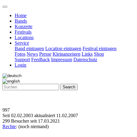
Home
Bands
Konzerte
Festivals
Locations
Service
Band eintragen
Location eintragen
Festival eintragen
Fotos
News
Presse
Kleinanzeigen
Links
Shop
Support
Feedback
Impressum
Datenschutz
Login
Search
997
Seit 02.02.2003 aktualisiert 11.02.2007
299 Besucher seit 17.03.2021
Rechte
: (noch niemand)