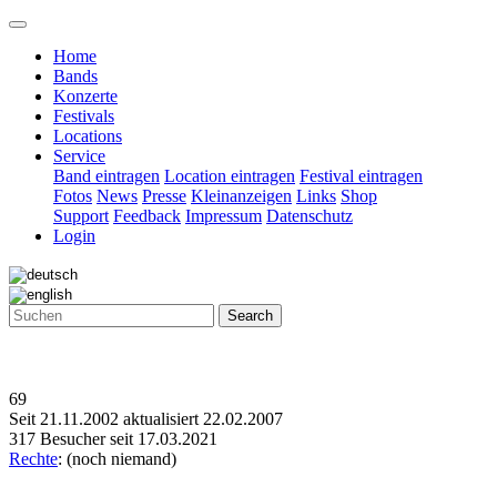
Home
Bands
Konzerte
Festivals
Locations
Service
Band eintragen
Location eintragen
Festival eintragen
Fotos
News
Presse
Kleinanzeigen
Links
Shop
Support
Feedback
Impressum
Datenschutz
Login
Search
69
Seit 21.11.2002 aktualisiert 22.02.2007
317 Besucher seit 17.03.2021
Rechte
: (noch niemand)