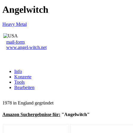
Angelwitch
Heavy Metal
mail-form
www.angel-witch.net
Info
Konzerte
Tools
Bearbeiten
1978 in England gegründet
Amazon Suchergebnisse für:
"Angelwitch"