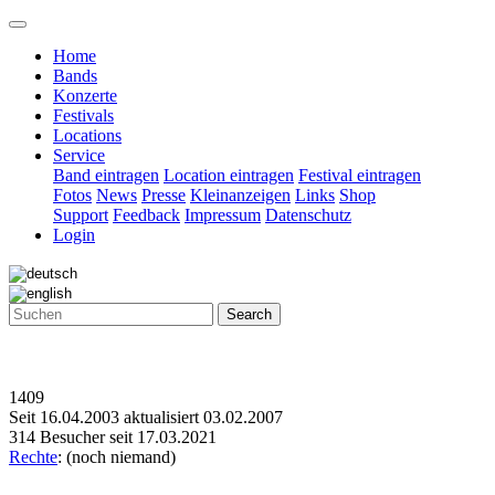
Home
Bands
Konzerte
Festivals
Locations
Service
Band eintragen
Location eintragen
Festival eintragen
Fotos
News
Presse
Kleinanzeigen
Links
Shop
Support
Feedback
Impressum
Datenschutz
Login
Search
1409
Seit 16.04.2003 aktualisiert 03.02.2007
314 Besucher seit 17.03.2021
Rechte
: (noch niemand)