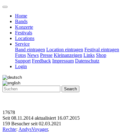
Home
Bands
Konzerte
Festivals
Locations
Service
Band eintragen
Location eintragen
Festival eintragen
Fotos
News
Presse
Kleinanzeigen
Links
Shop
Support
Feedback
Impressum
Datenschutz
Login
Search
17678
Seit 08.11.2014 aktualisiert 16.07.2015
159 Besucher seit 02.03.2021
Rechte
:
AndysVoyager
,