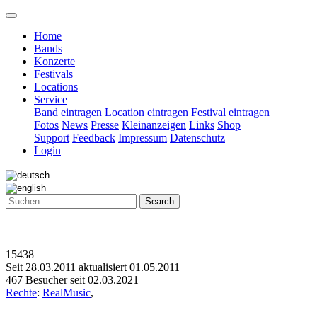
Home
Bands
Konzerte
Festivals
Locations
Service
Band eintragen
Location eintragen
Festival eintragen
Fotos
News
Presse
Kleinanzeigen
Links
Shop
Support
Feedback
Impressum
Datenschutz
Login
Search
15438
Seit 28.03.2011 aktualisiert 01.05.2011
467 Besucher seit 02.03.2021
Rechte
:
RealMusic
,