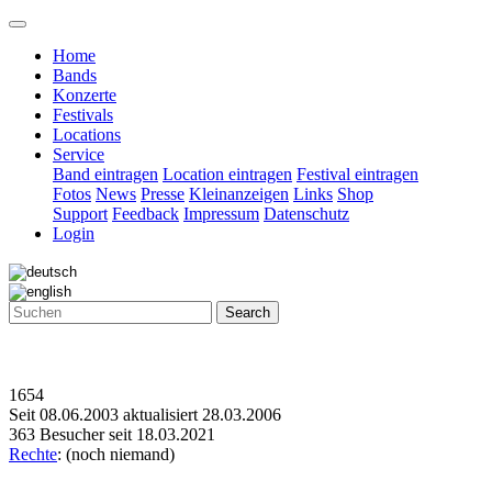
Home
Bands
Konzerte
Festivals
Locations
Service
Band eintragen
Location eintragen
Festival eintragen
Fotos
News
Presse
Kleinanzeigen
Links
Shop
Support
Feedback
Impressum
Datenschutz
Login
Search
1654
Seit 08.06.2003 aktualisiert 28.03.2006
363 Besucher seit 18.03.2021
Rechte
: (noch niemand)