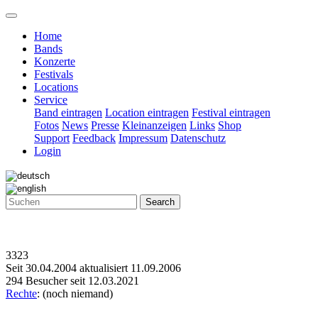
Home
Bands
Konzerte
Festivals
Locations
Service
Band eintragen
Location eintragen
Festival eintragen
Fotos
News
Presse
Kleinanzeigen
Links
Shop
Support
Feedback
Impressum
Datenschutz
Login
Search
3323
Seit 30.04.2004 aktualisiert 11.09.2006
294 Besucher seit 12.03.2021
Rechte
: (noch niemand)