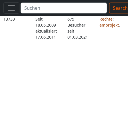
Search
13733
Seit
675
Rechte
:
18.05.2009
Besucher
amprojekt
,
aktualisiert
seit
17.06.2011
01.03.2021