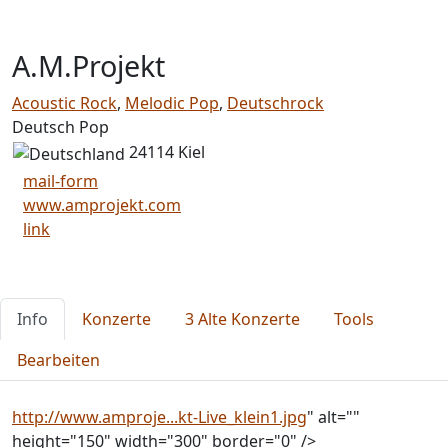
A.M.Projekt
Acoustic Rock
,
Melodic Pop
,
Deutschrock
Deutsch Pop
24114 Kiel
mail-form
www.amprojekt.com
link
Info
Konzerte
3 Alte Konzerte
Tools
Bearbeiten
http://www.amproje...kt-Live_klein1.jpg
" alt=""
height="150" width="300" border="0" />