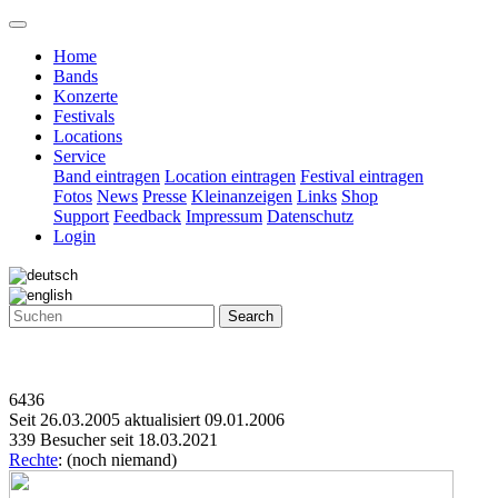
Home
Bands
Konzerte
Festivals
Locations
Service
Band eintragen
Location eintragen
Festival eintragen
Fotos
News
Presse
Kleinanzeigen
Links
Shop
Support
Feedback
Impressum
Datenschutz
Login
Search
6436
Seit 26.03.2005 aktualisiert 09.01.2006
339 Besucher seit 18.03.2021
Rechte
: (noch niemand)